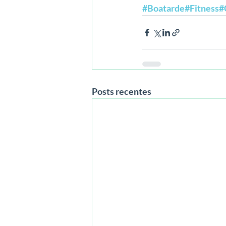
#Boatarde
#Fitness
#
Posts recentes