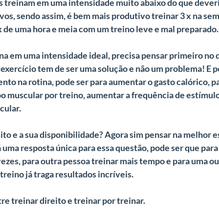
s treinam em uma intensidade muito abaixo do que deveri
ivos, sendo assim, é bem mais produtivo treinar 3 x na se
x de uma hora e meia com um treino leve e mal preparado.
ina em uma intensidade ideal, precisa pensar primeiro no 
 exercício tem de ser uma solução e não um problema! E pe
nto na rotina, pode ser para aumentar o gasto calórico, p
po muscular por treino, aumentar a frequência de estímul
ular.
ito e a sua disponibilidade? Agora sim pensar na melhor e
 uma resposta única para essa questão, pode ser que para 
vezes, para outra pessoa treinar mais tempo e para uma ou
treino já traga resultados incríveis.
re treinar direito e treinar por treinar.