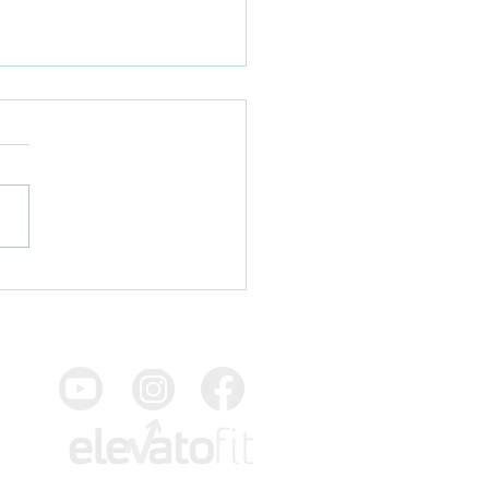
ação Física não é sobre
ificar bom, médio e ruim.
CONECTE-SE AO MUNDO FITNESS