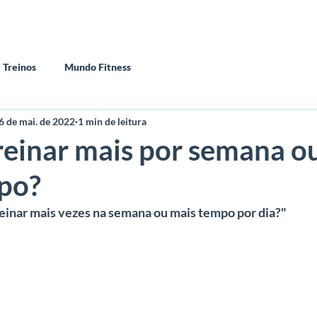
90
Avaliação física
Consultoria online
P90 - Curso
Treinos
Mundo Fitness
6 de mai. de 2022
1 min de leitura
reinar mais por semana o
po?
reinar mais vezes na semana ou mais tempo por dia?"