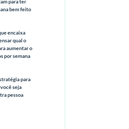
am para ter 
mana bem feito 
que encaixa 
nsar qual o 
ara aumentar o 
os por semana 
stratégia para 
você seja 
tra pessoa 