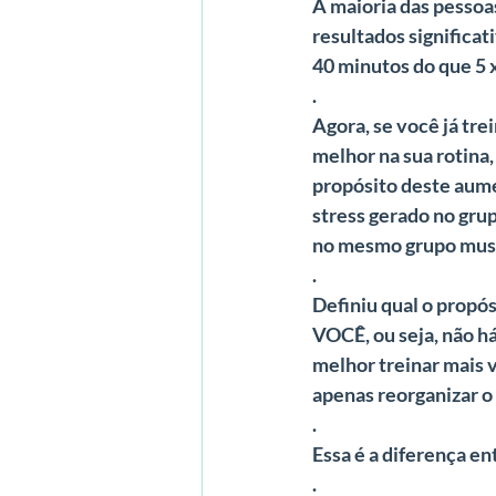
A maioria das pessoa
resultados significat
40 minutos do que 5 
.
Agora, se você já tre
melhor na sua rotina,
propósito deste aume
stress gerado no gru
no mesmo grupo musc
.
Definiu qual o propós
VOCÊ, ou seja, não há
melhor treinar mais 
apenas reorganizar o 
.
Essa é a diferença ent
.