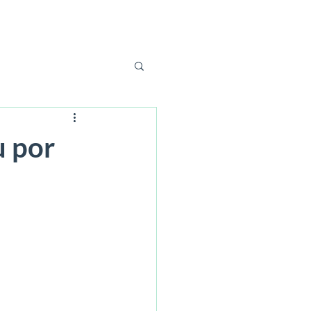
Login
u por