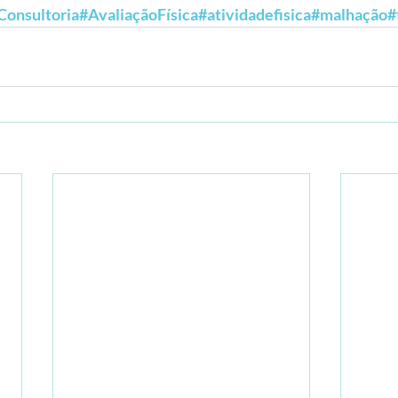
Consultoria
#AvaliaçãoFísica
#atividadefisica
#malhação
#