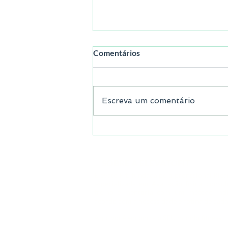
Comentários
Escreva um comentário
Quando você vai controlar o
seu peso?
SOBRE A ELEVATOFIT
Elevato Fit, fundada pelo profissional Ri
especializada em Avaliação física, consul
treino e mentoria com um método indi
acordo com a necessidade e rotina de cad
Aqui você encontra o SEU mundo fitness.