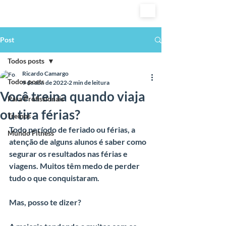
Post
Todos posts
Ricardo Camargo
Todos posts
9 de abr. de 2022
2 min de leitura
Você treina quando viaja
Para Profissionais
ou tira férias?
Treinos
Todo período de feriado ou férias, a 
Mundo Fitness
atenção de alguns alunos é saber como 
segurar os resultados nas férias e 
viagens. Muitos têm medo de perder 
tudo o que conquistaram.
Mas, posso te dizer?