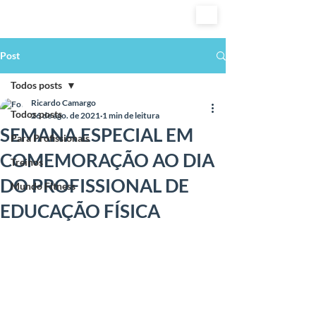
Post
Todos posts
Ricardo Camargo
Todos posts
26 de ago. de 2021
1 min de leitura
SEMANA ESPECIAL EM
Para Profissionais
COMEMORAÇÃO AO DIA
Treinos
DO PROFISSIONAL DE
Mundo Fitness
EDUCAÇÃO FÍSICA