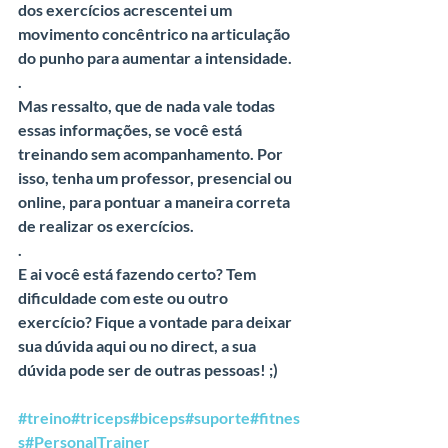
dos exercícios acrescentei um 
movimento concêntrico na articulação 
do punho para aumentar a intensidade.
.
Mas ressalto, que de nada vale todas 
essas informações, se você está 
treinando sem acompanhamento. Por 
isso, tenha um professor, presencial ou 
online, para pontuar a maneira correta 
de realizar os exercícios.
.
E ai você está fazendo certo? Tem 
dificuldade com este ou outro 
exercício? Fique a vontade para deixar 
sua dúvida aqui ou no direct, a sua 
dúvida pode ser de outras pessoas! ;)
#treino
#triceps
#biceps
#suporte
#fitnes
s
#PersonalTrainer