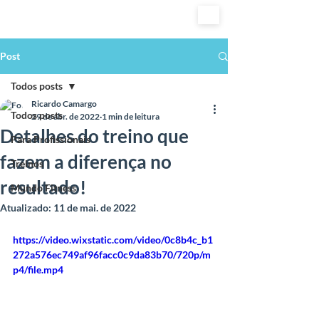
Post
Todos posts
Ricardo Camargo
Todos posts
29 de abr. de 2022
1 min de leitura
Detalhes do treino que
Para Profissionais
fazem a diferença no
Treinos
resultado!
Mundo Fitness
Atualizado:
11 de mai. de 2022
https://video.wixstatic.com/video/0c8b4c_b1
272a576ec749af96facc0c9da83b70/720p/m
p4/file.mp4