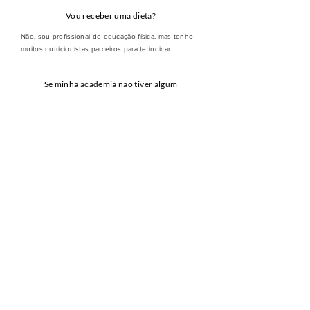
Vou receber uma dieta?
Não, sou profissional de educação física, mas tenho
muitos nutricionistas parceiros para te indicar.
Se minha academia não tiver algum
equipamento que indicar?
Na anamnese você envia qual academia ou
equipamentos dispões e os exercícios são pensados
exatamente para a sua possibilidade.
Você monta treino para ser feito em casa?
Sendo solicitado sim, com o equipamento que tiver
ou até mesmo o peso do corpo.
Existe limite de dúvidas por semana ou mês?
De forma alguma, o mais importe é esclarecer cada
detalhe e que treine como o planejado.