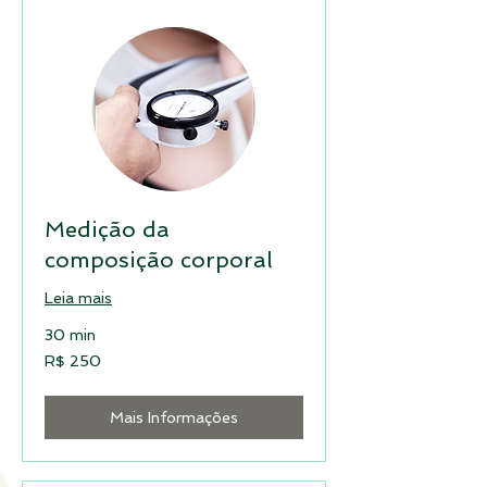
Medição da
composição corporal
Leia mais
30 min
250
R$ 250
Reais
brasileiros
Mais Informações