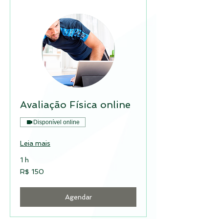
Avaliação Física online
Disponível online
Leia mais
1 h
150
R$ 150
Reais
brasileiros
Agendar