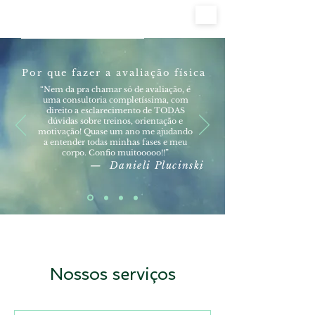
Por que fazer a avaliação física
“Nem da pra chamar só de avaliação, é
uma consultoria completíssima, com
direito a esclarecimento de TODAS
dúvidas sobre treinos, orientação e
motivação! Quase um ano me ajudando
a entender todas minhas fases e meu
corpo. Confio muitooooo!!”
— Danieli Plucinski
Nossos serviços