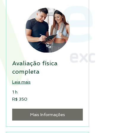
Avaliação física
completa
Leia mais
1 h
350
R$ 350
Reais
brasileiros
Mais Informações